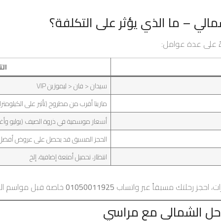
مالي – ما الذي يؤثر على التكلفة؟
ءً على عدة عوامل:
الت
سيدان < فان < ليموزين VIP
مارينا أقرب من مطروح (تأثير على الكيلومتر
أسعار موسمية في ذروة الصيف (يوليو 
الحجز المسبق قد يحصل على عروض أفضل
انتظار، تحميل أمتعة إضافية، إلخ
، احجز رحلتك مسبقاً عبر واتساب
01050011925
خاصة قبل مواسم الذ
احل الشمالي مع مراسي