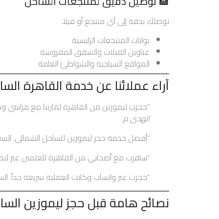
🏨 توصيل دقيق لمنتجعات الساحل
نوصلك بدقة إلى أي منتجع أو فيلا:
بوابات المنتجعات الرئيسية
عناوين الفيلات والشقق المفروشة
المواقع السياحية والشواطئ العامة
آراء عملائنا عن خدمة القاهرة الس
“حجزت ليموزين من القاهرة لمارينا مع مراسي وكا
الهدى م.
“أفضل خدمة حجز ليموزين للساحل الشمالي. السع
“سافرت مع أصحابي من القاهرة للعلمين عبر ليموز
“حجزت عبر واتساب وكانت العملية سريعة جداً. ا
نصائح هامة قبل حجز ليموزين السا