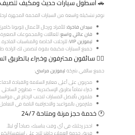
🚗 أسطول سيارات حديث ومكيف للصيف
نوفر تشكيلة واسعة من السيارات الفخمة المجهزة لرحلا
سيدان فاخرة:
للأفراد ورجال الأعمال (تويوتا كامري
فان عائلي واسع:
للعائلات والمجموعات الصغيرة (هيونداي إتش-1، كيا كارنفال) مع 
ليموزين VIP:
للرحلات الخاصة والمناسبات الفاخرة.
جميع السيارات مكيفة بقوة لتضمن لك الراحة ط
👨‍✈️ سائقون محترفون وخبراء بالطريق ال
جميع سائقي شركة
ليموزين مراسي
:
مدربون على أعلى معايير السلامة والقيادة الدفاع
خبراء تماماً بطريق الإسكندرية – مطروح الساحلي 
ملمون بأفضل المسارات لتجنب الزحام في مواسم 
ملتزمون بالمواعيد والاحترافية التامة في التعامل.
🕐 خدمة حجز مرنة ومتاحة 24/7
احجز رحلتك في أي وقت يناسبك، صباحاً أو ليلاً.
فريق خدمة العملاء جاهز للرد على استفساراتكم و