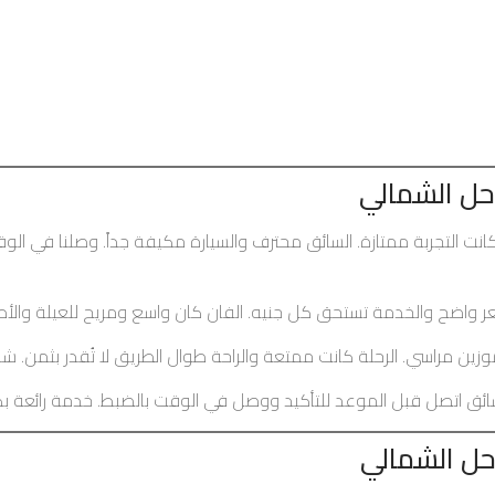
احل الشمالي
نت التجربة ممتازة. السائق محترف والسيارة مكيفة جداً. وصلنا في ال
ر واضح والخدمة تستحق كل جنيه. الفان كان واسع ومريح للعيلة والأ
ين مراسي. الرحلة كانت ممتعة والراحة طوال الطريق لا تُقدر بثمن. شك
لسائق اتصل قبل الموعد للتأكيد ووصل في الوقت بالضبط. خدمة رائعة 
حل الشمالي