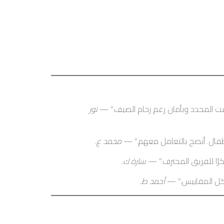
وقت المحدد وبأمان رغم زحام الصيف.” —
نور
طفال. أنصح بالتعامل معهم.” —
محمد ع.
رًا للفريق المحترف.” —
سارة ك.
بكل المقاييس.” —
أحمد ط.