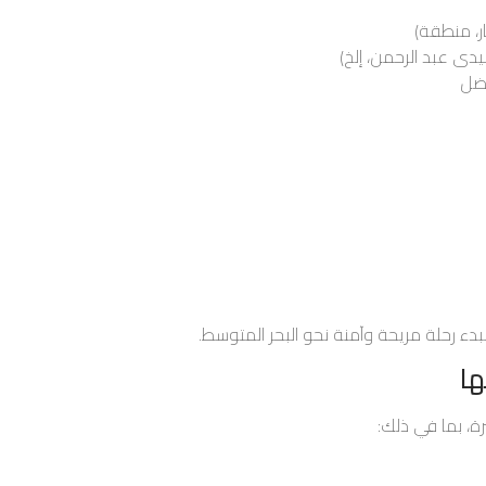
ر، منطقة)
دى عبد الرحمن، إلخ)
فضل
دء رحلة مريحة وآمنة نحو البحر المتوسط.
ها
، بما في ذلك: