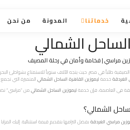
ية
خدماتنا
المدونة
من نحن
الساحل الشمالي
زين مراسي | فخامة وأمان في رحلة المصيف
الصيفية طلباً في مصر، حيث يتجه الآلاف سنوياً للاستمتاع بشواطئ البحر 
 الغردقة
خدمة
ليموزين القاهرة الساحل الشمالي
المتميزة التي تجمع ب
طقة في العاصمة، فإن خدمة
ليموزين الساحل الشمالي
من “مراسي” تضمن
لساحل الشمالي؟
وزين مراسي الغردقة
بفضل التزامها بتقديم قيمة استثنائية. إليك المزايا ا