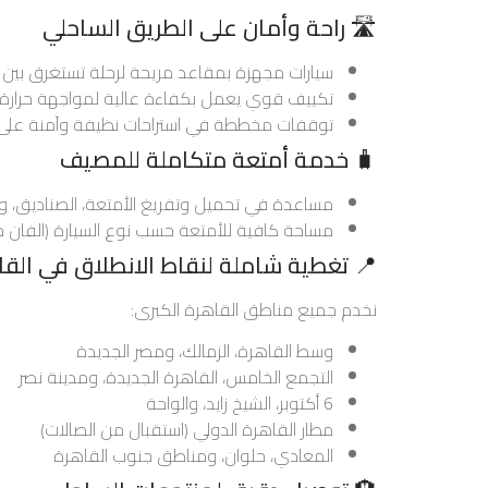
🛣️ راحة وأمان على الطريق الساحلي
سيارات مجهزة بمقاعد مريحة لرحلة تستغرق بين 3 إلى 5 ساعات حسب الوجهة.
تكييف قوي يعمل بكفاءة عالية لمواجهة حرارة 
توقفات مخططة في استراحات نظيفة وآمنة على 
🧳 خدمة أمتعة متكاملة للمصيف
مساعدة في تحميل وتفريغ الأمتعة، الصناديق، 
مساحة كافية للأمتعة حسب نوع السيارة (الفان مثا
📍 تغطية شاملة لنقاط الانطلاق في القا
نخدم جميع مناطق القاهرة الكبرى:
وسط القاهرة، الزمالك، ومصر الجديدة
التجمع الخامس، القاهرة الجديدة، ومدينة نصر
6 أكتوبر، الشيخ زايد، والواحة
مطار القاهرة الدولي (استقبال من الصالات)
المعادي، حلوان، ومناطق جنوب القاهرة