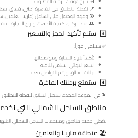
📅 تاريخ ووقت الرحلة المطلوب
📍 نقطة الانطلاق في القاهرة (منزل، فندق، مطا
🎯 وجهة الوصول على الساحل (مارينا، العلمين، سي
👥 عدد الركاب، كمية الأمتعة، ونوع السيارة الم
3️⃣ استلم تأكيد الحجز والتسعير
✅ ستتلقى فوراً:
تأكيداً بنوع السيارة ومواصفاتها
السعر النهائي الشامل للرحلة
بيانات السائق ورقم التواصل معه
4️⃣ استمتع برحلتك الفاخرة
🚖 في الموعد المحدد، سيصل السائق لنقطة الانطلاق لب
مناطق الساحل الشمالي التي نخدم
نغطي جميع مناطق ومنتجعات الساحل الشمالي الشهيرة
🏖️ منطقة مارينا والعلمين