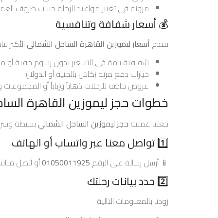
مرونة في تغيير مواعيد الرحلة حسب ظروف العمي
💰 أسعار شفافة وتنافسية
نقدم
أسعار ليموزين القاهرة الساحل الشمالي
الأكثر تن
شفافية تامة في التسعير بدون رسوم خفية أو مف
خيارات دفع مرنة (كاش بالجنيه أو الدولار).
عروض خاصة للرحلات ذهاباً وإياباً أو المجموعات وا
خطوات حجز ليموزين القاهرة السا
جعلنا عملية
حجز ليموزين الساحل الشمالي
بسيطة وسريعة في 4
1️⃣ تواصل معنا عبر واتساب أو الهاتف
📱 أرسل رسالة على الرقم
01050011925
أو اتصل مباشر
2️⃣ حدد بيانات رحلتك
زودنا بالمعلومات التالية: